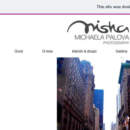
This site was des
Úvod
O mne
Interiér & dizajn
Galéria