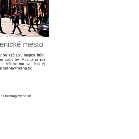
genické mesto
 od začiatku mojich štúdií
ape záberov. Možno si raz
ne. Všetko má svoj čas. Aj
na
misha@misha.sk
77 /
misha@misha.sk